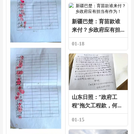
新疆巴楚：育苗款谁
来付？乡政府应有担
当有作为！
01-18
山东日照：“政府工
程”拖欠工程款，何时
支付不能未知？
01-15