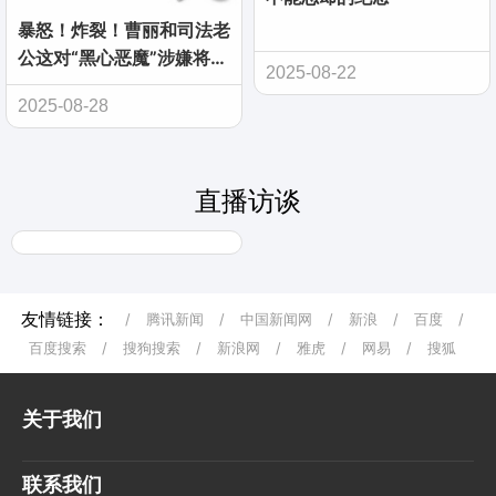
暴怒！炸裂！曹丽和司法老
公这对“黑心恶魔”涉嫌将国
2025-08-22
有资产民营企业啃得千疮百
2025-08-28
孔！
直播访谈
友情链接：
/
腾讯新闻
/
中国新闻网
/
新浪
/
百度
/
百度搜索
/
搜狗搜索
/
新浪网
/
雅虎
/
网易
/
搜狐
关于我们
联系我们