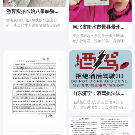
游客实拍长治八泉峡狭窄登山石阶，步道尺寸不达标暗藏安全隐患
游客实拍长治八泉峡狭窄登山石
阶，步道尺寸不达标暗藏安全隐患
河北省衡水市景县景州镇八里铺村80岁老人孙海霞家农村责任田土地，被同村村霸李延生强行霸占，荒芜三十年
河北省衡水市景县景州镇八里铺村
老人孙海霞，现年80岁，身份证号
码：133030194608150129，诉
求，被同村村霸李延生与原村支书
张书元勾结，非法霸占农村责任田
土地，长达30年，现在荒芜耕种，
山东济宁：酒驾执法认定存瑕疵，法院理应把好裁判关
任某某已经认识到自己酒驾的错
误，他告诉法官，自己酒驾的确不
对，教训非常深刻；但是任某某也
说自己酒驾并不能降低案件的侦办
标准，更不能降低证据采信的法定
标准，他恳请二审法院作出公平正
义的裁判。