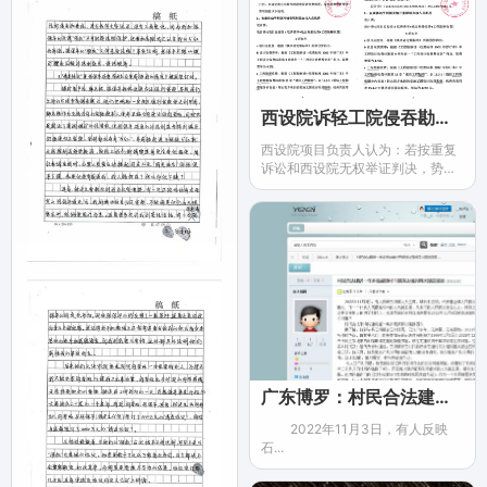
西设院诉轻工院侵吞勘察费，请求法院公正裁判
西设院项目负责人认为：若按重复
诉讼和西设院无权举证判决，势必
是轻工院得到了本不该收取的勘察
费、侵吞了西设院的勘察费，这样
无疑助长了不劳而获的风气，于法
不容。请求西安市中级人民法院在
尊重事实的基础上依法判决，轻工
院完全履行其付款义务。维护当事
人的合法权益，彰显法律的公正。
广东博罗：村民合法建房一年多竟被镇村干部违法强拆四次跟踪报道
2022年11月3日，有人反映
石...