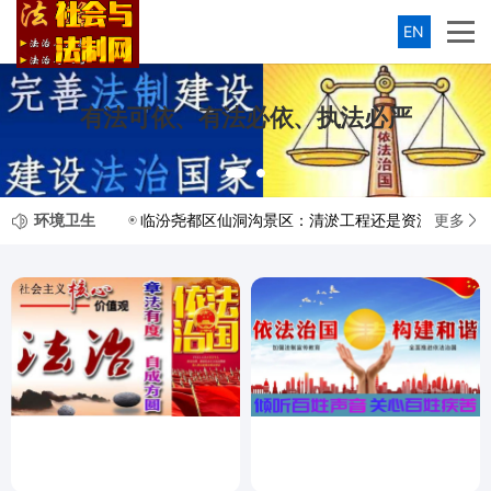
EN
有法可依、有法必依、执法必严
环境卫生
更多
临汾尧都区仙洞沟景区：清淤工程还是资源盗挖？