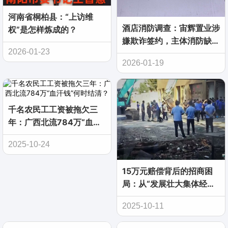
河南省桐柏县：“上访维
酒店消防调查：宙辉置业涉
权”是怎样炼成的？
嫌欺诈签约，主体消防缺陷
2026-01-23
致合同无效
2026-01-19
千名农民工工资被拖欠三
年：广西北流784万“血汗
钱”何时结清？
2025-10-24
15万元赔偿背后的招商困
局：从“发展壮大集体经
济”到“强制拆除” 河北三河
2025-10-11
如何让企业主寒了心？