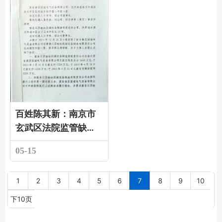
百姓陈其新：南京市
玄武区法院监管缺
失、不作为，法官刘
05-15
某某徇私枉法、渎
职、不作为!
1
2
3
4
5
6
7
8
9
10
下10页