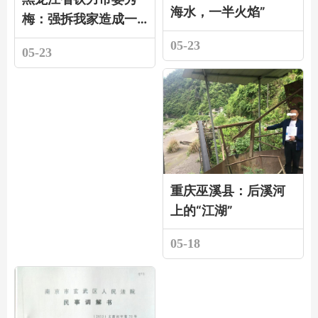
海水，一半火焰”
梅：强拆我家造成一
死多伤至今上访多年
05-23
05-23
无果
重庆巫溪县：后溪河
上的“江湖”
05-18