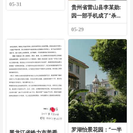
05-31
贵州省雷山县李某勋:
因一部手机成了“杀人
凶手”被错判的人生谁
05-29
来弥补
罗湖怡景花园：“一半
黑龙江省铁力市姜秀