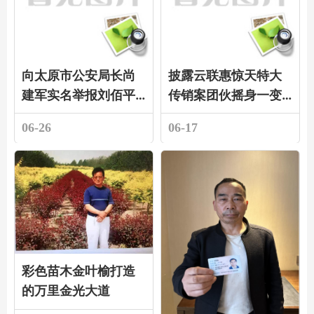
向太原市公安局长尚
披露云联惠惊天特大
建军实名举报刘佰平
传销案团伙摇身一变
特大诈骗百万元犯罪
在广东注册长润文化
06-26
06-17
团伙迄今九年多逍遥
发展公司诈骗巨额资
法外
金的犯罪事实
彩色苗木金叶榆打造
的万里金光大道