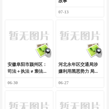
故事
07-13
安徽阜阳市颍州区：
河北永年区交通局涉
司法＋执法 ≠ 亵法＋
嫌利用黑恶势力 局长
枉法
聚集二百余人霸占民
06-30
06-27
营驾校