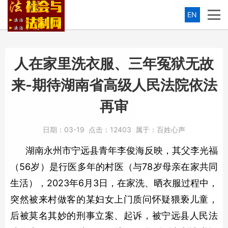
EN
人在家里洗衣服、三年冤狱无故
来-期待湖南省高级人民法院依法
再审
日期：
03-19
点击：
12403
属于：
百姓心声
湖南永州市宁远县青年李俊海反映，其父李光福
（56岁）是行医多年的村医（与78岁母亲在家共同
生活），2023年6月3日，在家洗、晒衣服过程中，
突然被来村做客的某妇女上门质问怀疑猥亵儿童，
后被莫名其妙的刑事立案、起诉，被宁远县人民法