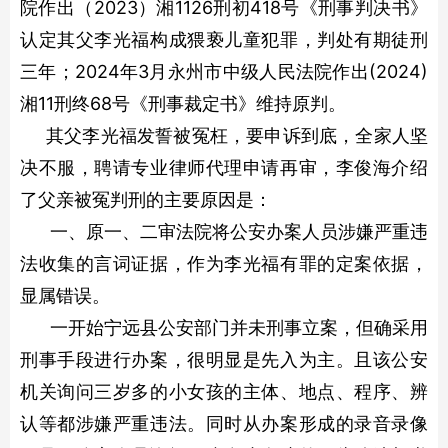
院作出（2023）湘1126刑初418号《刑事判决书》
认定其父李光福构成猥亵儿童犯罪，判处有期徒刑
三年；2024年3月永州市中级人民法院作出(2024)
湘11刑终68号《刑事裁定书》维持原判。
其父李光福发誓被冤枉，要申诉到底，全家人坚
决不服，聘请专业律师代理申请再审，李俊海介绍
了父亲被冤判刑的主要原因是：
一、原一、二审法院将公安办案人员涉嫌严重违
法收集的言词证据，作为李光福有罪的定案依据，
显属错误。
一开始宁远县公安部门并未刑事立案，但确采用
刑事手段进行办案，很明显是先入为主。且该公安
机关询问三岁多的小女孩的主体、地点、程序、辨
认等都涉嫌严重违法。同时从办案形成的录音录像