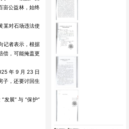
近百亩公益林，始终
黄某对石场违法使
向记者表示，根据
赔偿，可能掩盖更
年 9 月 23 日
房子，还要讨回生
展” 与 “保护”