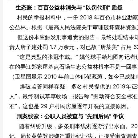
生态账：百亩公益林消失与 “以罚代刑” 质疑
村民的举报材料中，一份 2018 年百色市林业勘察
公益林。根据《最高人民法院关于审理破坏森林资源
但这份本应触发刑事追责的报告，最终处理结果却轻描
责人唐子建处罚 1.7 万余元，对已故 “唐某美” 占用 
“这是典型的张冠李戴。” 姚伦球手绘地图向记者说明
在的弄江郑家屋基点石场生态公益林根本不是一回事
（卫星图显示 2010 年前山体郁郁葱葱，如今已成陡峭
爆破监管同样存疑。多名村民提供的 2019年证
人”，最终测试草草收场，报告称 “振动符合安全标准
准”，这也是 29 户村民房屋逐年开裂的直接原因。
刑案线索：公职人员被查与 “先刑后民” 争议
随着纠纷升级，多条刑事线索逐渐浮出水面。2025
记、局长黄荣登涉嫌严重违纪违法，正接受审查调查