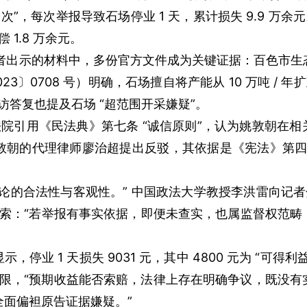
 次”，每次举报导致石场停业 1 天，累计损失 9.9 万余元。2
1.8 万余元。
出示的材料中，多份官方文件成为关键证据：百色市生态环
708 号）明确，石场擅自将产能从 10 万吨 / 年扩至 
访答复也提及石场 “超范围开采嫌疑”。
院引用《民法典》第七条 “诚信原则”，认为姚敦朝在相
但姚敦朝的代理律师廖治超提出反驳，其依据是《宪法》第四
的合法性与客观性。” 中国政法大学教授李洪雷向记者分
真实线索：“若举报有事实依据，即便未查实，也属监督权范
 1 天损失 9031 元，其中 4800 元为 “可得利
限，“预期收益能否索赔，法律上存在明确争议，既没有
有全面偏袒原告证据嫌疑。”