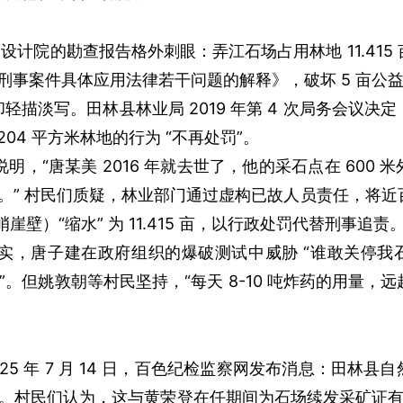
设计院的勘查报告格外刺眼：弄江石场占用林地 11.415
刑事案件具体应用法律若干问题的解释》，破坏 5 亩公
淡写。田林县林业局 2019 年第 4 次局务会议决
6204 平方米林地的行为 “不再处罚”。
，“唐某美 2016 年就去世了，他的采石点在 600 
。” 村民们质疑，林业部门通过虚构已故人员责任，将近
崖壁）“缩水” 为 11.415 亩，以行政处罚代替刑事追责
实，唐子建在政府组织的爆破测试中威胁 “谁敢关停我
”。但姚敦朝等村民坚持，“每天 8-10 吨炸药的用量，
 年 7 月 14 日，百色纪检监察网发布消息：田林县
。村民们认为，这与黄荣登在任期间为石场续发采矿证有关