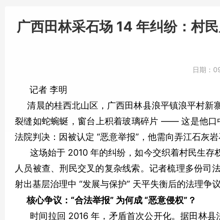
广西田林采石场 14 年纠纷：村民
日期：
0
记者 李明
清晨的桂西北山区，广西田林县浪平镇浪平村新寨屯的
裂缝如蛇蜿蜒，窗台上积着玻璃碎片 —— 这是他口
法院判决：因被认定 “恶意举报”，他需向弄江石灰岩石
这场始于 2010 年的纠纷，如今交织着村民生
人员被查、刑民交叉的复杂线索。记者梳理多份司
射出基层治理中 “发展与保护” 天平失衡后的法理争
核心争议：“合法举报” 为何成 “恶意侵权”？
时间拉回 2016 年，矛盾首次公开化。据田林县法院（