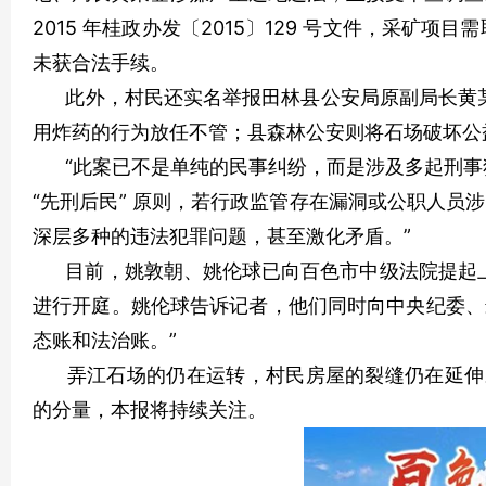
2015 年桂政办发〔2015〕129 号文件，采矿
未获合法手续。
此外，村民还实名举报田林县公安局原副局长黄某“
用炸药的行为放任不管；县森林公安则将石场破坏公益
“此案已不是单纯的民事纠纷，而是涉及多起刑事犯
“先刑后民” 原则，若行政监管存在漏洞或公职人员
深层多种的违法犯罪问题，甚至激化矛盾。”
目前，姚敦朝、姚伦球已向百色市中级法院提起上诉，案号为（
进行开庭。姚伦球告诉记者，他们同时向中央纪委、
态账和法治账。”
弄江石场的仍在运转，村民房屋的裂缝仍在延伸。这场
的分量，本报将持续关注。