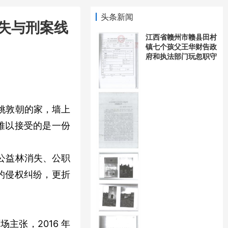
头条新闻
流失与刑案线
江西省赣州市赣县田村
镇七个孩父王华财告政
府和执法部门玩忽职守
姚敦朝的家，墙上
他难以接受的是一份
公益林消失、公职
的侵权纠纷，更折
场主张，2016 年