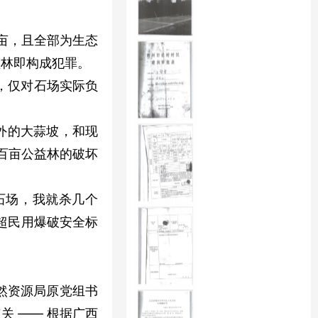
 亩，且全部为生态
益林即构成犯罪。
定，仅对石场实际负
米外的大蒜坡，和现
百亩公益林的破坏
。
石场，我就杀几个
远超民用爆破安全标
自然资源局原党组书
 —— 根据广西