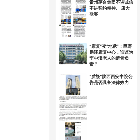
贵州茅台集团不讲诚信
不讲契约精神、 店大
欺客
“康复”变“地狱”：巨野
麟泽康复中心，谁该为
李中溪老人的断骨负
责？
“质疑”陕西西安中院公
告是否具备法律效力