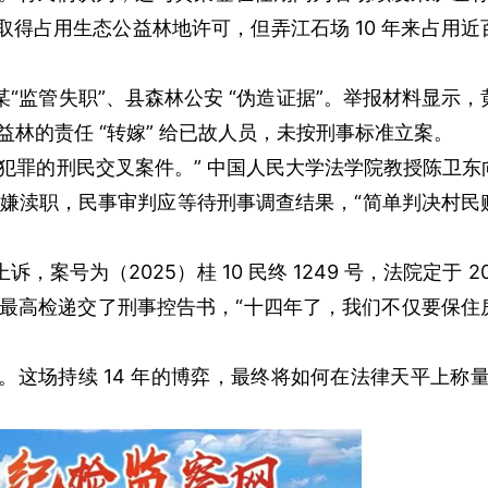
项目需取得占用生态公益林地许可，但弄江石场 10 年来占用
监管失职”、县森林公安 “伪造证据”。举报材料显示，
林的责任 “转嫁” 给已故人员，未按刑事标准立案。
罪的刑民交叉案件。” 中国人民大学法学院教授陈卫东
涉嫌渎职，民事审判应等待刑事调查结果，“简单判决村民
2025）桂 10 民终 1249 号，法院定于 2025 
最高检递交了刑事控告书，“十四年了，我们不仅要保住
持续 14 年的博弈，最终将如何在法律天平上称量 “发