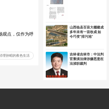
山西临县百亩大棚建成
多年未有一亩收成 如
场观点，仅作为呼
今巧变“排污池”
吉林省吉林市：中法判
经理孙昭的夜色生活
官亵渎法律涉嫌恶意枉
法渎职裁判