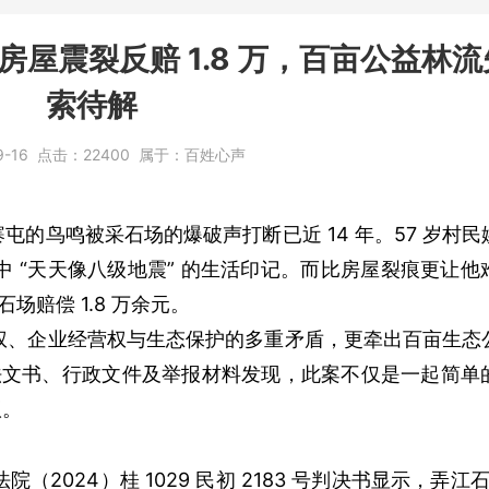
房屋震裂反赔 1.8 万，百亩公益林
索待解
9-16
点击：
22400
属于：
百姓心声
鸟鸣被采石场的爆破声打断已近 14 年。57 岁村民
中 “天天像八级地震” 的生活印记。而比房屋裂痕更让
场赔偿 1.8 万余元。
存权、企业经营权与生态保护的多重矛盾，更牵出百亩生态
法文书、行政文件及举报材料发现，此案不仅是一起简单
议。
2024）桂 1029 民初 2183 号判决书显示，弄江石