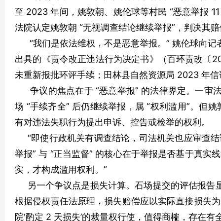
至 2023 年间，姚敦朝、姚伦球等村民 “恶意举报 11
法院认定姚敦朝 “无视调查结论继续举报”，判决其赔偿 
“我们是依法维权，不是恶意举报。” 姚伦球向记者
出具的《责令改正违法行为决定书》（百环责改〔2023〕0
未重新报批环评手续；田林县自然资源局 2023 年信
争议的焦点在于 “恶意举报” 的法律界定。一审法
场 “手续齐全” 后仍继续举报，属 “权利滥用”。
有对违法失职行为提出申诉、控告或检举的权利。
“即使行政机关有调查结论，司法机关也应审查结论
举报” 与 “正当监督” 的核心在于举报是否基于
实，才构成滥用权利。”
另一个争议点是损失计算。石场提交的评估报告显示，停业
根据侵权责任法原理，损失赔偿应以实际直接损失为
院‘酌定 2 天损失’的裁量权行使，值得商榷，存在