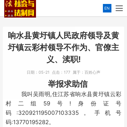
EN
响水县黄圩镇人民政府领导及黄
圩镇云彩村领导不作为、官僚主
义、渎职!
日期：
05-21
点击：
177
属于：
百姓心声
举报求助信
我叫吴雨明,住江苏省响水县黄圩镇云彩
村二组59号!身份证号
码:320921195007103335。手机号
码:13770195282。